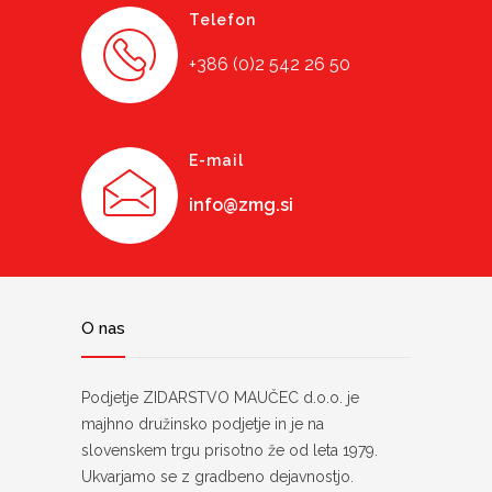
Telefon
+386 (0)2 542 26 50
E-mail
info@zmg.si
O nas
Podjetje ZIDARSTVO MAUČEC d.o.o. je
majhno družinsko podjetje in je na
slovenskem trgu prisotno že od leta 1979.
Ukvarjamo se z gradbeno dejavnostjo.