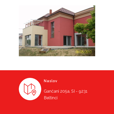
Naslov
Gančani 205a, SI - 9231
Beltinci