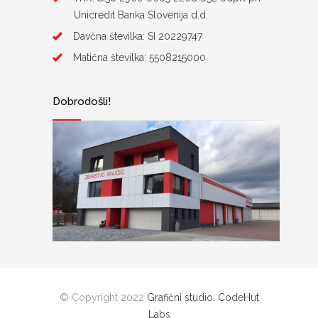
Unicredit Banka Slovenija d.d.
Davčna številka: SI 20229747
Matična številka: 5508215000
Dobrodošli!
© Copyright 2022
Grafični studio
,
CodeHut
Labs