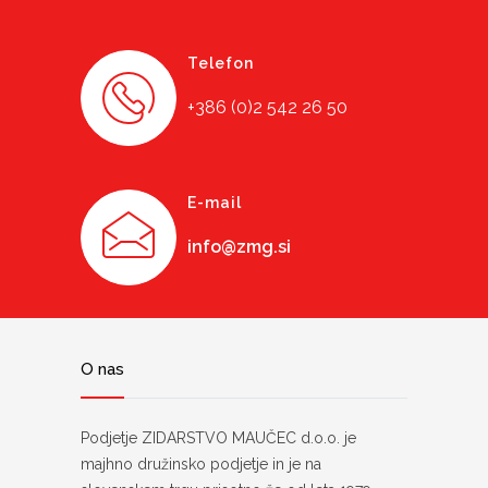
Telefon
+386 (0)2 542 26 50
E-mail
info@zmg.si
O nas
Podjetje ZIDARSTVO MAUČEC d.o.o. je
majhno družinsko podjetje in je na