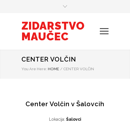
ZIDARSTVO
MAUČEC
CENTER VOLČIN
You Are Here:
HOME
/
CENTER VOLČIN
Center Volčin v Šalovcih
Lokacija:
Šalovci