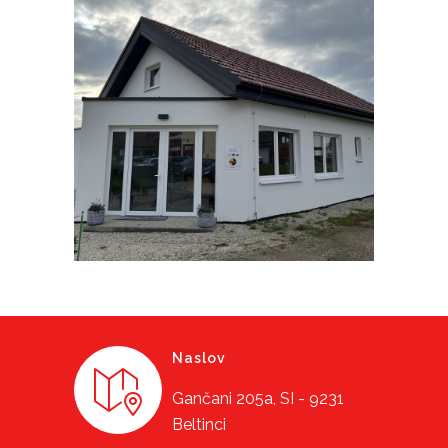
Naslov
Gančani 205a, SI - 9231
Beltinci