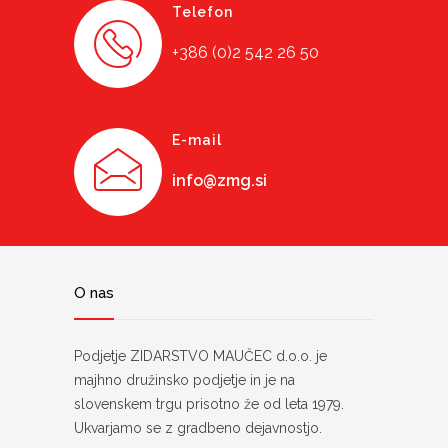
Telefon
+386 (0)2 542 26 50
E-mail
info@zmg.si
O nas
Podjetje ZIDARSTVO MAUČEC d.o.o. je
majhno družinsko podjetje in je na
slovenskem trgu prisotno že od leta 1979.
Ukvarjamo se z gradbeno dejavnostjo.