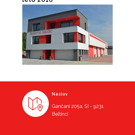
Naslov
Gančani 205a, SI - 9231
Beltinci