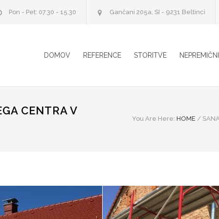
Pon - Pet: 07.30 - 15.30
Gančani 205a, SI - 9231 Beltinci
DOMOV
REFERENCE
STORITVE
NEPREMIČN
EGA CENTRA V
You Are Here:
HOME
/
SANA