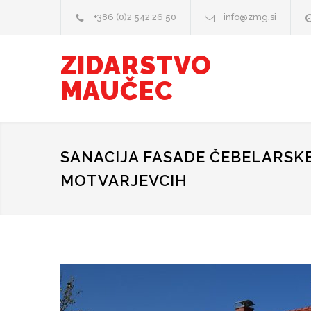
+386 (0)2 542 26 50
info@zmg.si
ZIDARSTVO
MAUČEC
SANACIJA FASADE ČEBELARSK
MOTVARJEVCIH