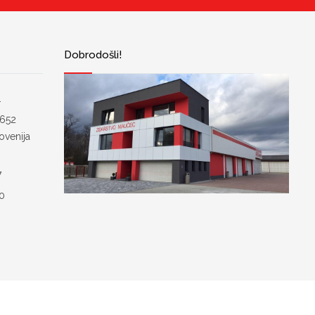
Dobrodošli!
.
 652
ovenija
7
00