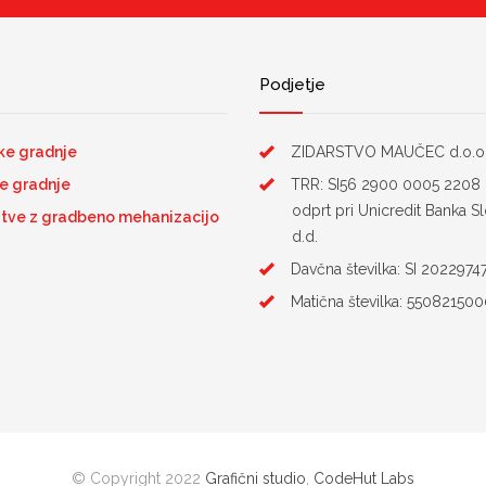
Podjetje
ke gradnje
ZIDARSTVO MAUČEC d.o.o
e gradnje
TRR: SI56 2900 0005 2208
odprt pri Unicredit Banka Sl
itve z gradbeno mehanizacijo
d.d.
Davčna številka: SI 2022974
Matična številka: 55082150
© Copyright 2022
Grafični studio
,
CodeHut Labs