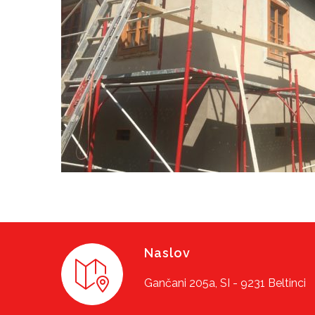
Naslov
Gančani 205a, SI - 9231 Beltinci