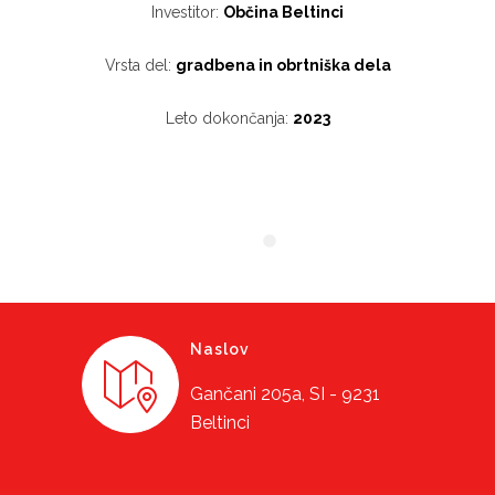
Investitor:
Občina Beltinci
Vrsta del:
gradbena in obrtniška dela
Leto dokončanja:
2023
Naslov
Gančani 205a, SI - 9231
Beltinci