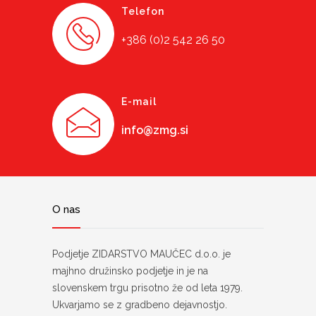
Telefon
+386 (0)2 542 26 50
E-mail
info@zmg.si
O nas
Podjetje ZIDARSTVO MAUČEC d.o.o. je
majhno družinsko podjetje in je na
slovenskem trgu prisotno že od leta 1979.
Ukvarjamo se z gradbeno dejavnostjo.