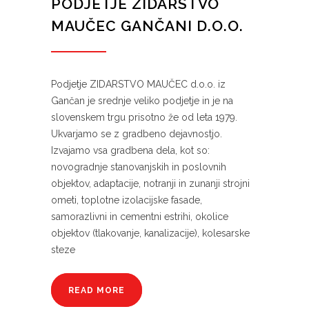
PODJETJE ZIDARSTVO
MAUČEC GANČANI D.O.O.
Podjetje ZIDARSTVO MAUČEC d.o.o. iz
Gančan je srednje veliko podjetje in je na
slovenskem trgu prisotno že od leta 1979.
Ukvarjamo se z gradbeno dejavnostjo.
Izvajamo vsa gradbena dela, kot so:
novogradnje stanovanjskih in poslovnih
objektov, adaptacije, notranji in zunanji strojni
ometi, toplotne izolacijske fasade,
samorazlivni in cementni estrihi, okolice
objektov (tlakovanje, kanalizacije), kolesarske
steze
READ MORE