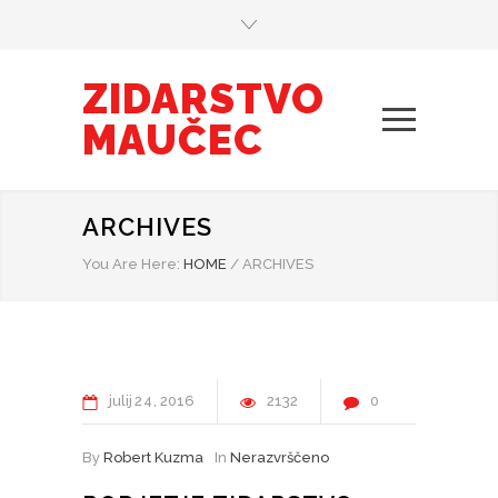
ZIDARSTVO
MAUČEC
ARCHIVES
You Are Here:
HOME
/
ARCHIVES
julij
24
2016
2132
0
By
Robert Kuzma
In
Nerazvrščeno