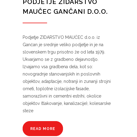
PODJETJE ZIDARSTVO
MAUČEC GANČANI D.O.O.
Podjetje ZIDARSTVO MAUČEC d.o.o. iz
Gančan je srednje veliko podjetje in je na
slovenskem trgu prisotno že od leta 1979.
Ukvarjamo se z gradbeno dejavnostjo.
Izvajamo vsa gradbena dela, kot so:
novogradnje stanovanjskih in poslovnih
objektov, adaptacije, notranji in zunanji strojni
ometi, toplotne izolacijske fasade,
samorazlivni in cementni estrihi, okolice
objektov (tlakovanje, kanalizacije), kolesarske
steze
READ MORE