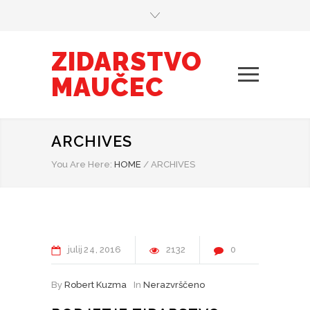
ZIDARSTVO
MAUČEC
ARCHIVES
You Are Here:
HOME
/
ARCHIVES
julij
24
2016
2132
0
By
Robert Kuzma
In
Nerazvrščeno