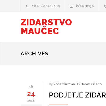
+386 (0)2 542 26 50
info@zmg.si
ZIDARSTVO
MAUČEC
ARCHIVES
By
Robert Kuzma
In
Nerazvrščeno
julij
24
PODJETJE ZIDA
2016