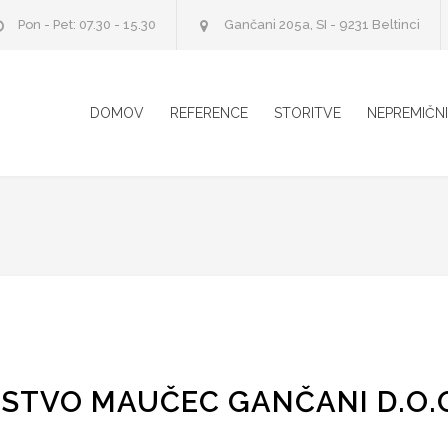
Pon - Pet: 07.30 - 15.30
Gančani 205a, SI - 9231 Beltinci
DOMOV
REFERENCE
STORITVE
NEPREMIČN
RSTVO MAUČEC GANČANI D.O.