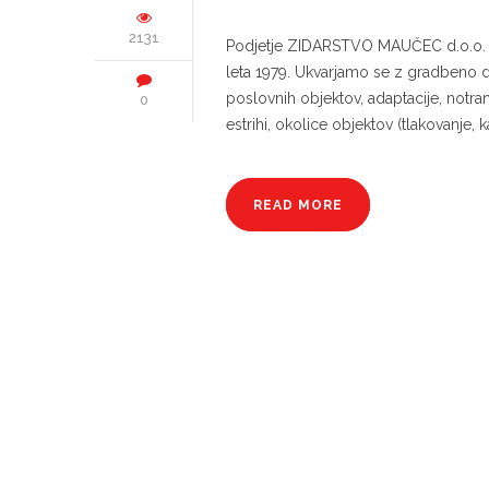
2131
Podjetje ZIDARSTVO MAUČEC d.o.o. iz
leta 1979. Ukvarjamo se z gradbeno d
poslovnih objektov, adaptacije, notran
0
estrihi, okolice objektov (tlakovanje, 
READ MORE