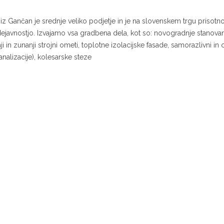
 Gančan je srednje veliko podjetje in je na slovenskem trgu prisotn
ejavnostjo. Izvajamo vsa gradbena dela, kot so: novogradnje stanovan
ji in zunanji strojni ometi, toplotne izolacijske fasade, samorazlivni in
kanalizacije), kolesarske steze