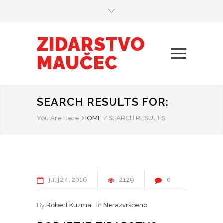
ZIDARSTVO
MAUČEC
SEARCH RESULTS FOR:
You Are Here:
HOME
/
SEARCH RESULTS
julij
24
2016
2129
0
By
Robert Kuzma
In
Nerazvrščeno