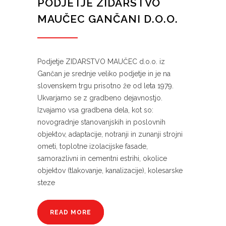
PODJETJE ZIDARSTVO
MAUČEC GANČANI D.O.O.
Podjetje ZIDARSTVO MAUČEC d.o.o. iz
Gančan je srednje veliko podjetje in je na
slovenskem trgu prisotno že od leta 1979.
Ukvarjamo se z gradbeno dejavnostjo.
Izvajamo vsa gradbena dela, kot so:
novogradnje stanovanjskih in poslovnih
objektov, adaptacije, notranji in zunanji strojni
ometi, toplotne izolacijske fasade,
samorazlivni in cementni estrihi, okolice
objektov (tlakovanje, kanalizacije), kolesarske
steze
READ MORE