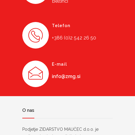
Beltinci
Telefon
+386 (0)2 542 26 50
E-mail
info@zmg.si
O nas
Podjetje ZIDARSTVO MAUČEC d.o.o. je