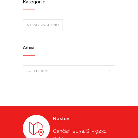
Kategorije
NERAZVRŠČENO
Arhivi
JULIJ 2016
1
Naslov
Gančani 205a, SI - 9231