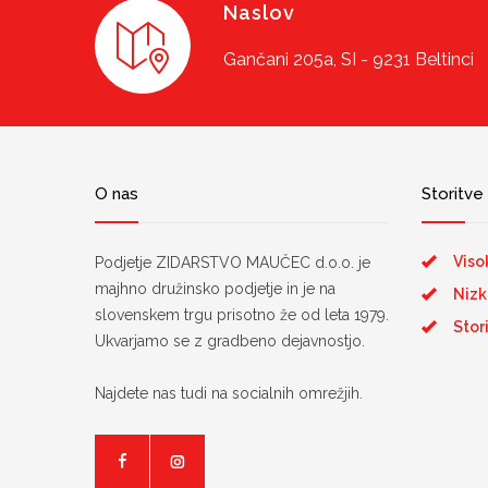
Naslov
Gančani 205a, SI - 9231 Beltinci
O nas
Storitve
Viso
Podjetje ZIDARSTVO MAUČEC d.o.o. je
majhno družinsko podjetje in je na
Nizk
slovenskem trgu prisotno že od leta 1979.
Stor
Ukvarjamo se z gradbeno dejavnostjo.
Najdete nas tudi na socialnih omrežjih.