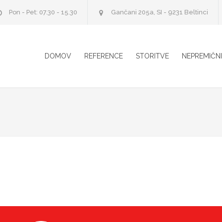
Pon - Pet: 07.30 - 15.30
Gančani 205a, SI - 9231 Beltinci
DOMOV
REFERENCE
STORITVE
NEPREMIČN