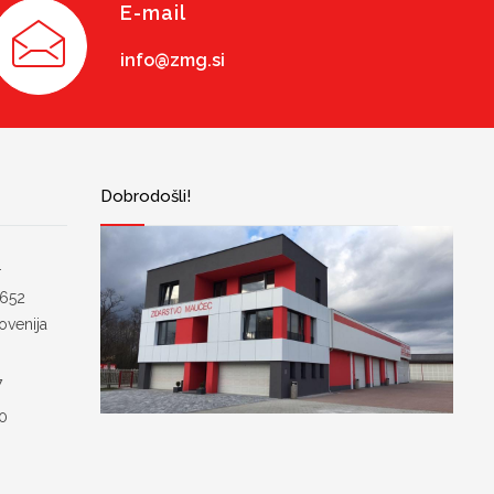
E-mail
info@zmg.si
Dobrodošli!
.
 652
ovenija
7
00