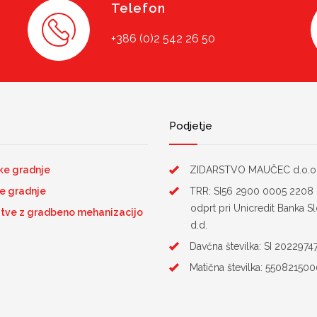
Telefon
+386 (0)2 542 26 50
Podjetje
ke gradnje
ZIDARSTVO MAUČEC d.o.o
e gradnje
TRR: SI56 2900 0005 2208
odprt pri Unicredit Banka Sl
itve z gradbeno mehanizacijo
d.d.
Davčna številka: SI 2022974
Matična številka: 55082150