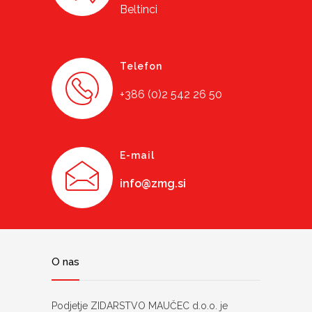
Beltinci
Telefon
+386 (0)2 542 26 50
E-mail
info@zmg.si
O nas
Podjetje ZIDARSTVO MAUČEC d.o.o. je